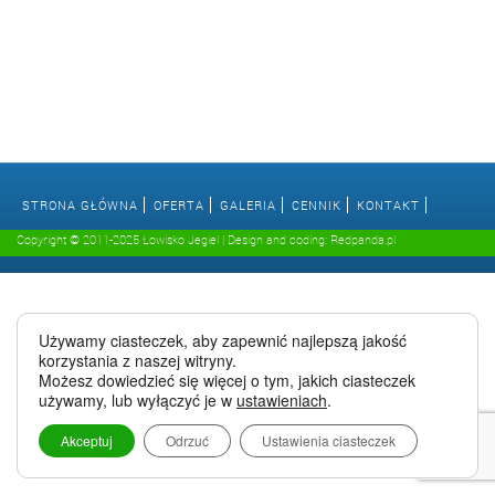
STRONA GŁÓWNA
OFERTA
GALERIA
CENNIK
KONTAKT
Copyright © 2011-2025 Łowisko Jegiel | Design and coding: Redpanda.pl
Używamy ciasteczek, aby zapewnić najlepszą jakość
korzystania z naszej witryny.
Możesz dowiedzieć się więcej o tym, jakich ciasteczek
używamy, lub wyłączyć je w
ustawieniach
.
Akceptuj
Odrzuć
Ustawienia ciasteczek