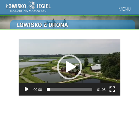
MENU
ŁOWISKO Z DRONA
Odtwarzacz
video
00:00
01:05